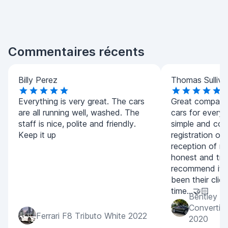
Commentaires récents
Billy Perez
Thomas Sulliva
Everything is very great. The cars
Great company.
are all running well, washed. The
cars for every
staff is nice, polite and friendly.
simple and con
Keep it up
registration of
reception of m
honest and tran
recommend it 
been their clien
time...🤝🏻
Bentley C
Convertib
Ferrari F8 Tributo White 2022
2020