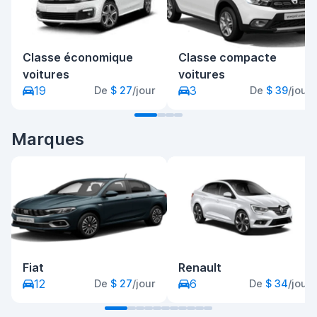
Classe économique
Classe compacte
voitures
voitures
19
3
De
$ 27
/jour
De
$ 39
/jour
Marques
Fiat
Renault
12
6
De
$ 27
/jour
De
$ 34
/jour