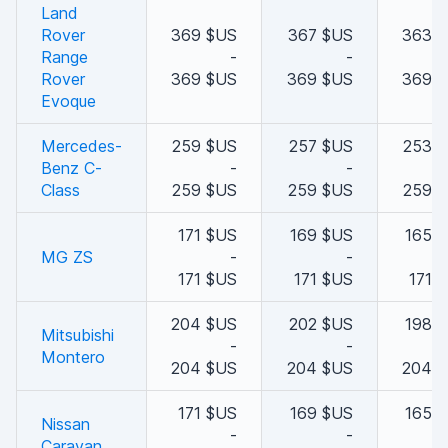
Land
Rover
369 $US
367 $US
363 
Range
-
-
Rover
369 $US
369 $US
369 
Evoque
Mercedes-
259 $US
257 $US
253 
Benz C-
-
-
Class
259 $US
259 $US
259 
171 $US
169 $US
165 
MG ZS
-
-
171 $US
171 $US
171 
204 $US
202 $US
198 
Mitsubishi
-
-
Montero
204 $US
204 $US
204 
171 $US
169 $US
165 
Nissan
-
-
Caravan