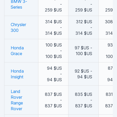
BMW 3-
-
-
Series
259 $US
259 $US
259 
314 $US
312 $US
308 
Chrysler
-
-
300
314 $US
314 $US
314 
100 $US
93 
Honda
97 $US -
-
Grace
100 $US
100 $US
100 
94 $US
87 
Honda
92 $US -
-
Insight
94 $US
94 $US
94 
Land
837 $US
835 $US
831 
Rover
-
-
Range
837 $US
837 $US
837 
Rover