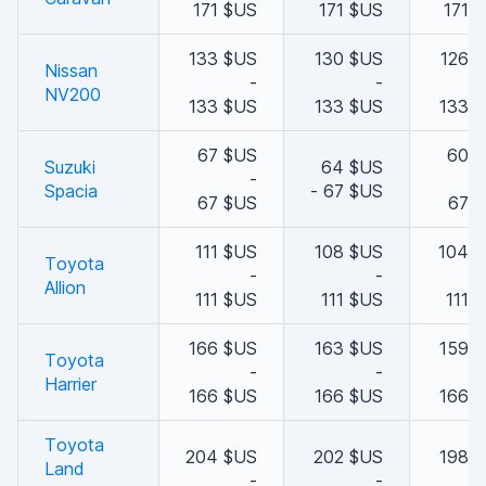
171 $US
171 $US
171 
133 $US
130 $US
126 
Nissan
-
-
NV200
133 $US
133 $US
133 
67 $US
60 
Suzuki
64 $US
-
Spacia
- 67 $US
67 $US
67 
111 $US
108 $US
104 
Toyota
-
-
Allion
111 $US
111 $US
111 
166 $US
163 $US
159 
Toyota
-
-
Harrier
166 $US
166 $US
166 
Toyota
204 $US
202 $US
198 
Land
-
-