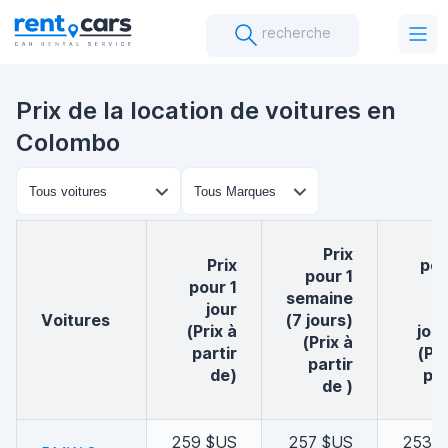
recherche
Prix de la location de voitures en
Colombo
Prix
Prix
Prix
pou
pour 1
pour 1
m
semaine
jour
voitures
(7 jours)
(Prix à
jour
(Prix à
partir
(Pri
partir
de)
par
de )
259 $US
257 $US
253 