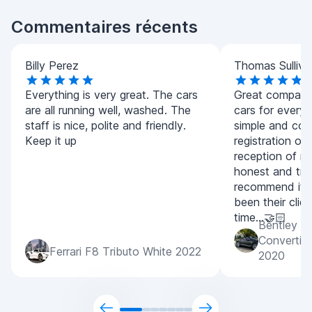
Commentaires récents
Billy Perez
Thomas Sulliva
Everything is very great. The cars
Great company.
are all running well, washed. The
cars for every
staff is nice, polite and friendly.
simple and con
Keep it up
registration of
reception of m
honest and tran
recommend it 
been their clien
time...🤝🏻
Bentley C
Convertib
Ferrari F8 Tributo White 2022
2020