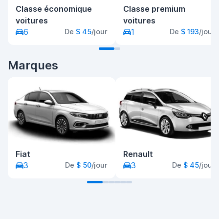
Classe économique
Classe premium
voitures
voitures
6
1
De
$ 45
/jour
De
$ 193
/jour
Marques
Fiat
Renault
3
3
De
$ 50
/jour
De
$ 45
/jour