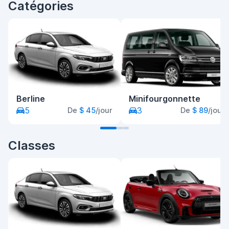
Catégories
Berline
Minifourgonnette
5
3
De
$ 45
/jour
De
$ 89
/jour
Classes