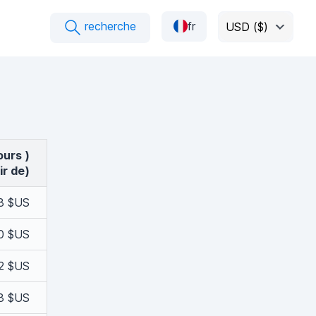
recherche
fr
USD ($)
ours )
ir de)
8 $US
0 $US
2 $US
8 $US