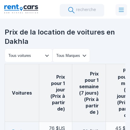
recherche
Prix de la location de voitures en
Dakhla
Prix
Prix
Prix
pour 
pour 1
pour 1
moi
semaine
jour
(3
voitures
(7 jours)
(Prix à
jours 
(Prix à
partir
(Prix 
partir
de)
parti
de )
de
76 $US
45 $U