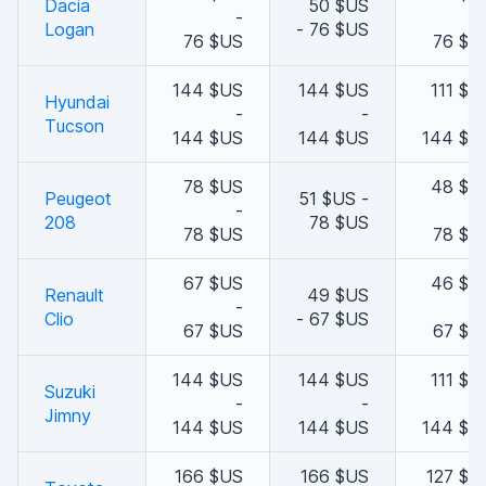
Dacia
50 $US
-
Logan
- 76 $US
76 $US
76 $U
144 $US
144 $US
111 $U
Hyundai
-
-
Tucson
144 $US
144 $US
144 $U
78 $US
48 $U
Peugeot
51 $US -
-
208
78 $US
78 $US
78 $U
67 $US
46 $U
Renault
49 $US
-
Clio
- 67 $US
67 $US
67 $U
144 $US
144 $US
111 $U
Suzuki
-
-
Jimny
144 $US
144 $US
144 $U
166 $US
166 $US
127 $U