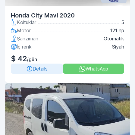
Honda City Mavi 2020
Koltuklar
5
Motor
121 hp
Şanzıman
Otomatik
İç renk
Siyah
$ 42
/gün
Details
WhatsApp