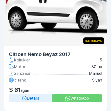
Citroen Nemo Beyaz 2017
Koltuklar
5
Motor
80 hp
Şanzıman
Manuel
İç renk
Siyah
$ 61
/gün
Details
WhatsApp