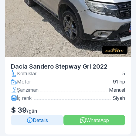
Dacia Sandero Stepway Gri 2022
Koltuklar
5
Motor
91 hp
Şanzıman
Manuel
İç renk
Siyah
$ 39
/gün
Details
WhatsApp