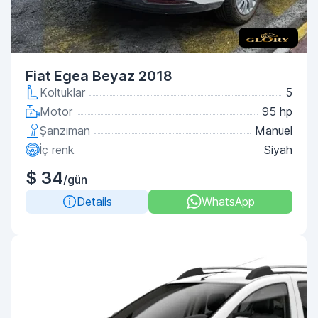
Fiat Egea Beyaz 2018
Koltuklar
5
Motor
95 hp
Şanzıman
Manuel
İç renk
Siyah
$ 34
/gün
Details
WhatsApp