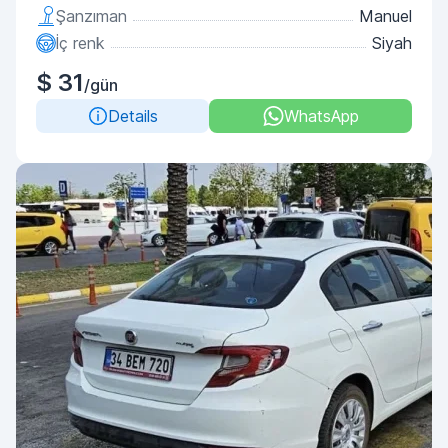
Şanzıman
Manuel
İç renk
Siyah
$ 31
/gün
Details
WhatsApp