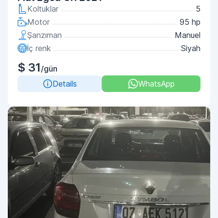
Koltuklar
5
Motor
95 hp
Şanzıman
Manuel
İç renk
Siyah
$ 31
/gün
Details
WhatsApp