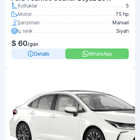
Koltuklar
5
Motor
75 hp
Şanzıman
Manuel
İç renk
Siyah
$ 60
/gün
Details
WhatsApp