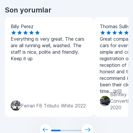
Son yorumlar
Billy Perez
Thomas Sulliva
Everything is very great. The cars
Great company.
are all running well, washed. The
cars for every
staff is nice, polite and friendly.
simple and con
Keep it up
registration of
reception of m
honest and tran
recommend it 
been their clien
time...🤝🏻
Bentley C
Convertib
Ferrari F8 Tributo White 2022
2020