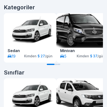
Kategoriler
Sedan
Minivan
19
5
Kimden
$ 27
/gün
Kimden
$ 37
/gün
Sınıflar