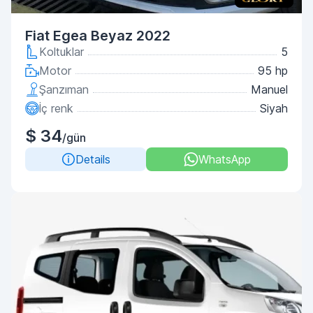
Fiat Egea Beyaz 2022
Koltuklar
5
Motor
95 hp
Şanzıman
Manuel
İç renk
Siyah
$ 34
/gün
Details
WhatsApp