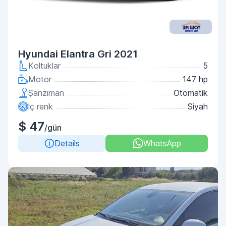
Hyundai Elantra Gri 2021
Koltuklar
5
Motor
147 hp
Şanzıman
Otomatik
İç renk
Siyah
$ 47
/gün
Details
WhatsApp