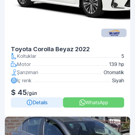
Toyota Corolla Beyaz 2022
Koltuklar
5
Motor
139 hp
Şanzıman
Otomatik
İç renk
Siyah
$ 45
/gün
Details
WhatsApp