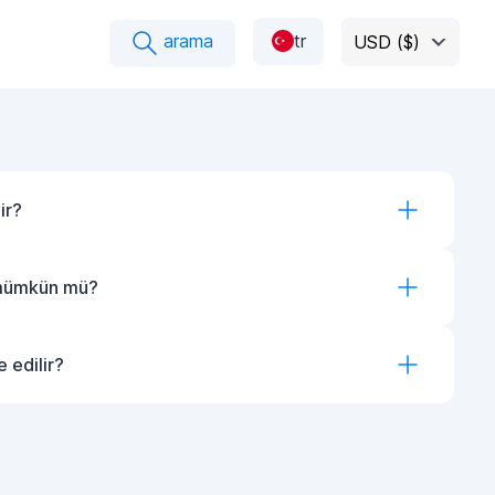
arama
tr
USD ($)
ir?
 mümkün mü?
 edilir?