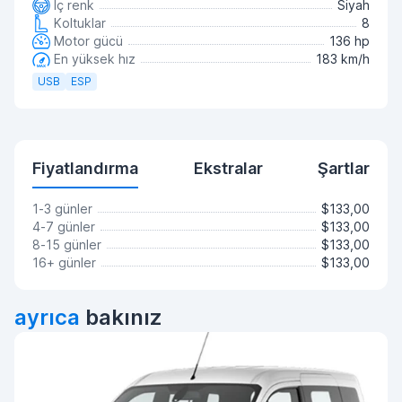
İç renk
Siyah
Koltuklar
8
Motor gücü
136 hp
En yüksek hız
183 km/h
USB
ESP
Fiyatlandırma
Ekstralar
Şartlar
1-3 günler
$133,00
4-7 günler
$133,00
8-15 günler
$133,00
16+ günler
$133,00
ayrıca
bakınız