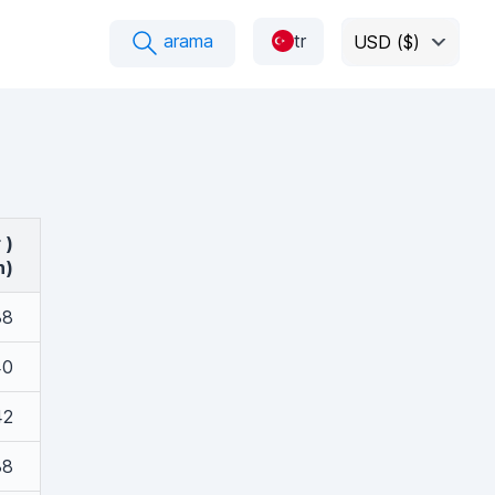
arama
tr
USD ($)
 )
n)
38
40
42
38