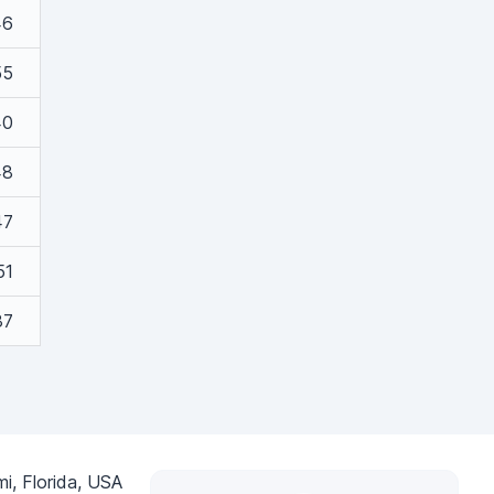
46
55
40
48
47
51
37
i, Florida, USA