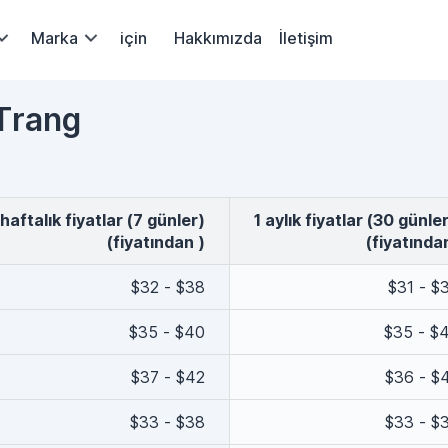
Marka
için
Hakkımızda
İletişim
 Trang
1 haftalık fiyatlar (7 günler)
1 aylık fiyatlar (30 günler
(fiyatından )
(fiyatında
$32 - $38
$31 - $
$35 - $40
$35 - $
$37 - $42
$36 - $
$33 - $38
$33 - $