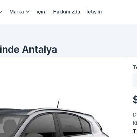
Marka
için
Hakkımızda
İletişim
çinde Antalya
Te
D
Ki
T