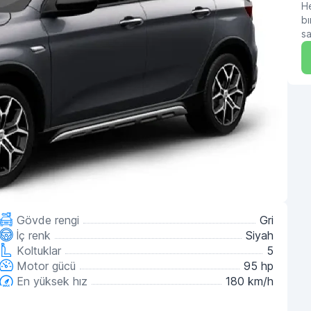
He
bı
sa
Gövde rengi
Gri
İç renk
Siyah
Koltuklar
5
Motor gücü
95 hp
En yüksek hız
180 km/h