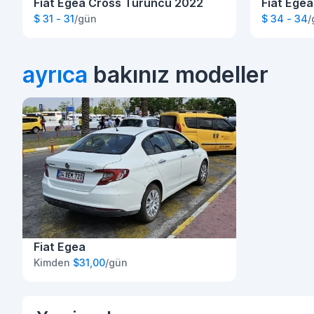
Fiat Egea Cross Turuncu 2022
Fiat Ege
$ 31 - 31
/gün
$ 34 - 34
/
ayrıca
bakınız modeller
Fiat Egea
Kimden
$31,00
/gün