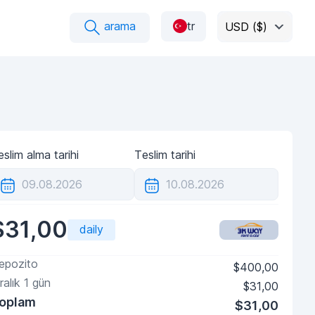
arama
tr
USD ($)
slim alma tarihi
Teslim tarihi
$31,00
daily
epozito
$400,00
ralık
1
gün
$31,00
oplam
$31,00