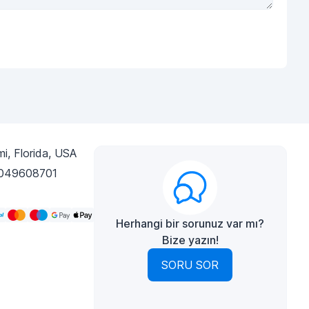
i, Florida, USA
049608701
Herhangi bir sorunuz var mı?
Bize yazın!
SORU SOR