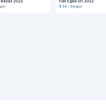
a Beyaz 2022
Fiat Egea Gri 2022
gün
$ 34 - 34
/gün