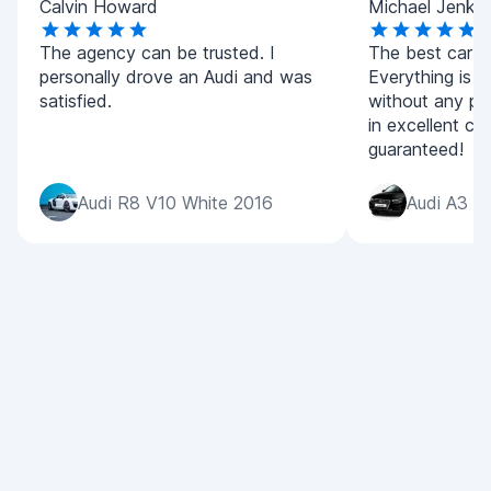
Calvin Howard
Michael Jenkin
The agency can be trusted. I
The best car re
personally drove an Audi and was
Everything is c
satisfied.
without any pr
in excellent co
guaranteed!
Audi R8 V10 White 2016
Audi A3 B