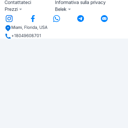
Contattateci
Informativa sulla privacy
Prezzi
Belek
Miami, Florida, USA
+18049608701
Avete domande?
Scriveteci!
FAI UNA DOMANDA
© 2026 RDC Portal L.L.C