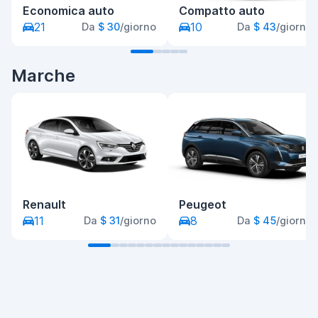
Economica auto
Compatto auto
21
10
Da
$ 30
/giorno
Da
$ 43
/giorno
Marche
Renault
Peugeot
11
8
Da
$ 31
/giorno
Da
$ 45
/giorno