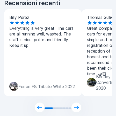
Recensioni recenti
Billy Perez
Thomas Sulliva
Everything is very great. The cars
Great company.
are all running well, washed. The
cars for every
staff is nice, polite and friendly.
simple and con
Keep it up
registration of
reception of m
honest and tran
recommend it 
been their clien
time...🤝🏻
Bentley C
Convertib
Ferrari F8 Tributo White 2022
2020