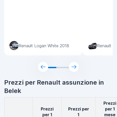
Renault Logan White 2018
Renault Ta
Prezzi per Renault assunzione in
Belek
Prezzi
Prezzi
Prezzi per
per 1
per 1
1
mese