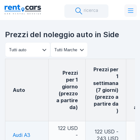
ricerca
Prezzi del noleggio auto in Side
Prezzi per
Prezzi
1
per 1
settimana
giorno
auto
(7 giorni)
(prezzo
g
(prezzo a
a partire
(
partire da
da)
a 
)
122 USD
1
122 USD -
Audi A3
-
243 USD