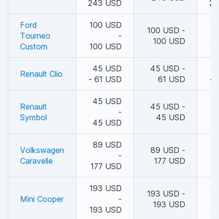
243 USD
24
Ford
100 USD
1
100 USD -
Tourneo
-
100 USD
Custom
100 USD
1
45 USD
45 USD -
4
Renault Clio
- 61 USD
61 USD
- 
45 USD
4
Renault
45 USD -
-
Symbol
45 USD
45 USD
4
89 USD
8
Volkswagen
89 USD -
-
Caravelle
177 USD
177 USD
1
193 USD
1
193 USD -
Mini Cooper
-
193 USD
193 USD
1