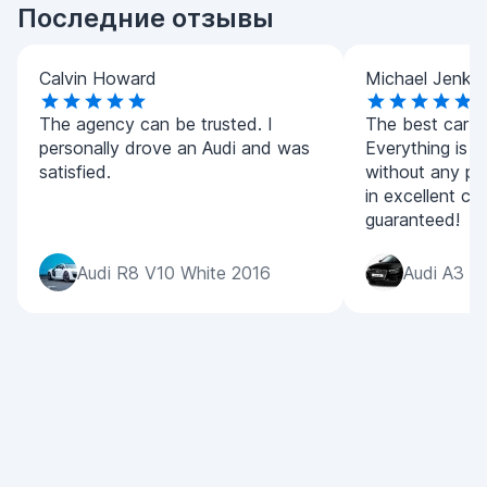
Последние отзывы
Calvin Howard
Michael Jenkin
The agency can be trusted. I
The best car re
personally drove an Audi and was
Everything is c
satisfied.
without any pr
in excellent co
guaranteed!
Audi R8 V10 White 2016
Audi A3 B