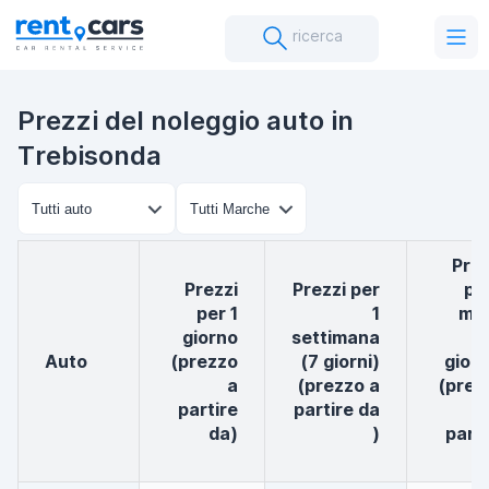
ricerca
Prezzi del noleggio auto in
Trebisonda
Prezzi
Prezzi
Prezzi per
per
per 1
1
me
giorno
settimana
(
auto
(prezzo
(7 giorni)
giorn
a
(prezzo a
(prez
partire
partire da
da)
)
parti
d