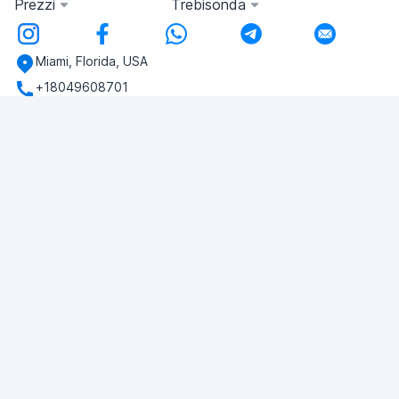
Prezzi
Trebisonda
Miami, Florida, USA
+18049608701
Avete domande?
Scriveteci!
FAI UNA DOMANDA
© 2026 RDC Portal L.L.C