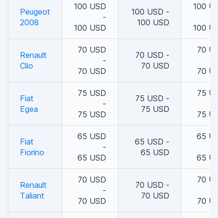
100 USD
100 U
Peugeot
100 USD -
-
2008
100 USD
100 USD
100 U
70 USD
70 U
Renault
70 USD -
-
Clio
70 USD
70 USD
70 U
75 USD
75 U
Fiat
75 USD -
-
Egea
75 USD
75 USD
75 U
65 USD
65 U
Fiat
65 USD -
-
Fiorino
65 USD
65 USD
65 U
70 USD
70 U
Renault
70 USD -
-
Taliant
70 USD
70 USD
70 U