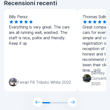
Recensioni recenti
Billy Perez
Thomas Sulliva
Everything is very great. The cars
Great company.
are all running well, washed. The
cars for every
staff is nice, polite and friendly.
simple and con
Keep it up
registration of
reception of m
honest and tran
recommend it 
been their clien
time...🤝🏻
Bentley C
Convertib
Ferrari F8 Tributo White 2022
2020