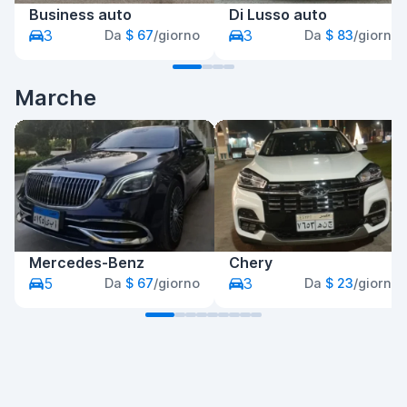
Business auto
Di Lusso auto
3
3
Da
$ 67
/giorno
Da
$ 83
/giorno
Marche
Mercedes-Benz
Chery
5
3
Da
$ 67
/giorno
Da
$ 23
/giorno