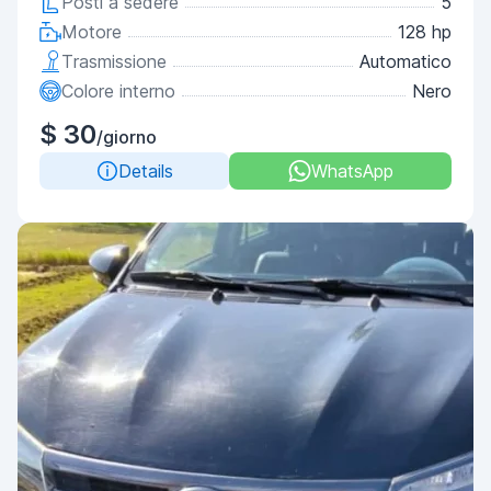
Posti a sedere
5
Motore
128 hp
Trasmissione
Automatico
Colore interno
Nero
$ 30
/giorno
Details
WhatsApp