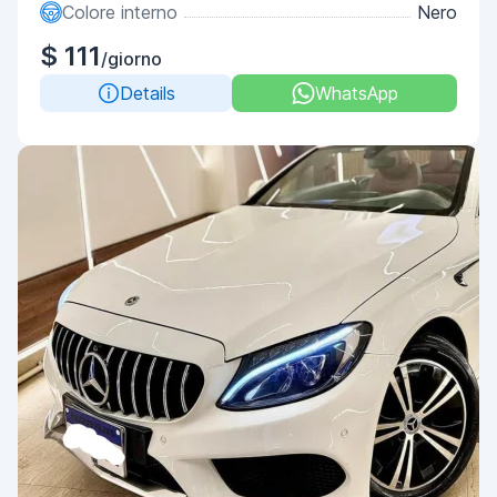
Colore interno
Nero
$ 111
/giorno
Details
WhatsApp