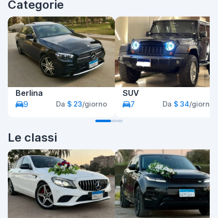
Categorie
Berlina
SUV
9
7
Da
$ 23
/giorno
Da
$ 34
/giorno
Le classi