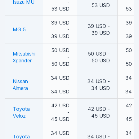
Isuzu MU
-
53 USD
53 USD
53 U
39 USD
39 U
39 USD -
MG 5
-
39 USD
39 USD
39 U
50 USD
50 U
Mitsubishi
50 USD -
-
Xpander
50 USD
50 USD
50 U
34 USD
34 U
Nissan
34 USD -
-
Almera
34 USD
34 USD
34 U
42 USD
42 U
Toyota
42 USD -
-
Veloz
45 USD
45 USD
45 U
34 USD
34 U
Toyota
34 USD -