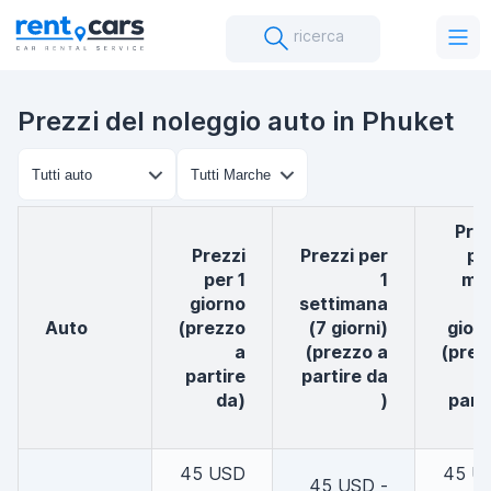
ricerca
Prezzi del noleggio auto in Phuket
Prezzi
Prezzi
Prezzi per
pe
per 1
1
me
giorno
settimana
(
auto
(prezzo
(7 giorni)
giorn
a
(prezzo a
(prez
partire
partire da
da)
)
part
d
45 USD
45 U
45 USD -