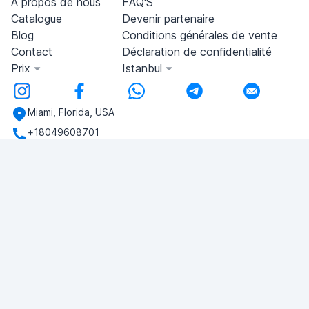
À propos de nous
FAQ'S
Catalogue
Devenir partenaire
Blog
Conditions générales de vente
Contact
Déclaration de confidentialité
Prix
Istanbul
Miami, Florida, USA
+18049608701
Si vous avez des questions, écrivez-nous!
POSER UNE QUESTION