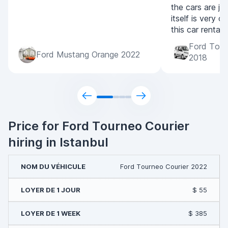
the cars are jus
itself is very 
this car rental
Ford Tour
Ford Mustang Orange 2022
2018
Price for Ford Tourneo Courier
hiring in Istanbul
Ford Tourneo Courier 2022
$ 55
$ 385