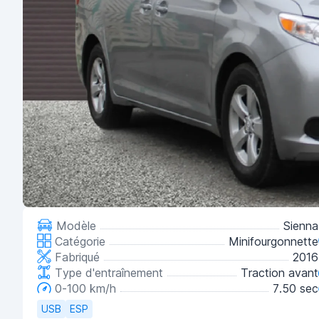
Modèle
Sienna
Catégorie
Minifourgonnette
Fabriqué
2016
Type d'entraînement
Traction avant
0-100 km/h
7.50 sec
USB
ESP