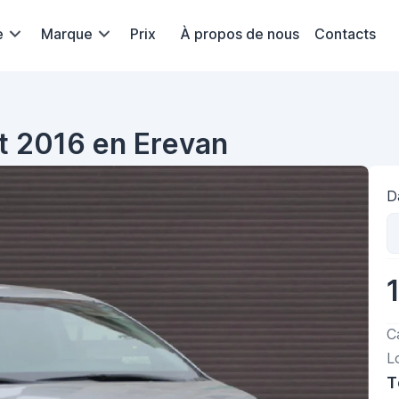
e
Marque
Prix
À propos de nous
Contacts
t 2016 en Erevan
D
C
L
T