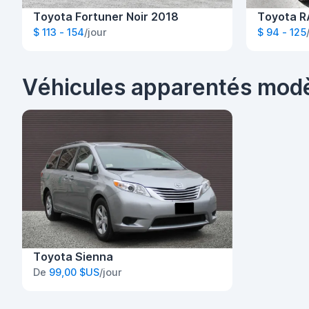
Toyota Fortuner Noir 2018
Toyota R
$ 113 - 154
/jour
$ 94 - 125
Véhicules apparentés mod
Toyota Sienna
De
99,00 $US
/jour