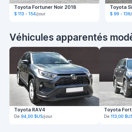
Toyota Fortuner Noir 2018
Toyota S
$ 113 - 154
/jour
$ 99 - 136
Véhicules apparentés mod
Toyota RAV4
Toyota For
De
94,00 $US
/jour
De
113,00 $U