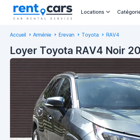
Locations
Catégori
Accueil
Arménie
Erevan
Toyota
RAV4
Loyer Toyota RAV4 Noir 2