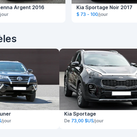
ienna Argent 2016
Kia Sportage Noir 2017
/jour
$ 73 - 100
/jour
èles
tuner
Kia Sportage
S
/jour
De
73,00 $US
/jour