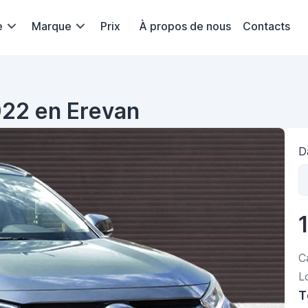
e
Marque
Prix
À propos de nous
Contacts
022 en Erevan
D
C
L
T