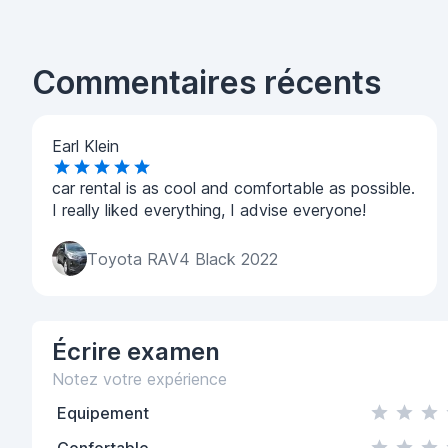
Commentaires récents
Earl Klein
car rental is as cool and comfortable as possible.
I really liked everything, I advise everyone!
Toyota RAV4 Black 2022
Écrire
examen
Notez votre expérience
Equipement
Confortable