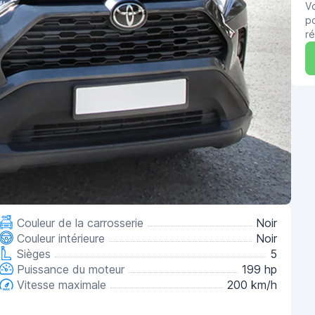
V
po
ré
Couleur de la carrosserie
Noir
Couleur intérieure
Noir
Sièges
5
Puissance du moteur
199 hp
Vitesse maximale
200 km/h