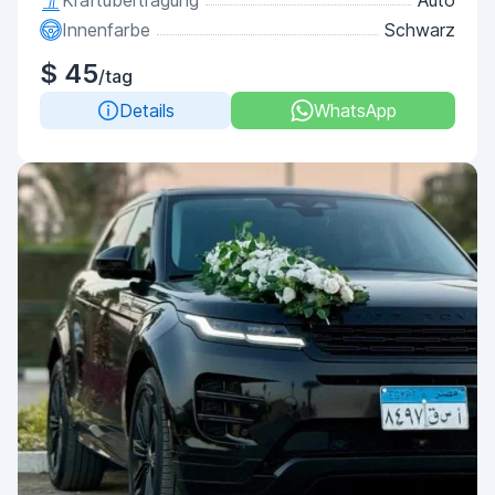
Kraftübertragung
Auto
Innenfarbe
Schwarz
$ 45
/tag
Details
WhatsApp