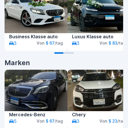
Business Klasse auto
Luxus Klasse auto
3
3
Von
$ 67
/tag
Von
$ 83
/tag
Marken
Mercedes-Benz
Chery
5
3
Von
$ 67
/tag
Von
$ 23
/tag