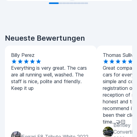
Neueste Bewertungen
Billy Perez
Thomas Sulliva
Everything is very great. The cars
Great company.
are all running well, washed. The
cars for every
staff is nice, polite and friendly.
simple and con
Keep it up
registration of
reception of m
honest and tran
recommend it 
been their clien
time...🤝🏻
Bentley C
Convertib
Ferrari F8 Tributo White 2022