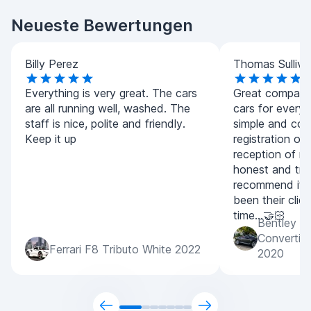
Neueste Bewertungen
Billy Perez
Thomas Sulliva
Everything is very great. The cars
Great company.
are all running well, washed. The
cars for every
staff is nice, polite and friendly.
simple and con
Keep it up
registration of
reception of m
honest and tran
recommend it 
been their clien
time...🤝🏻
Bentley C
Convertib
Ferrari F8 Tributo White 2022
2020