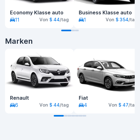
Economy Klasse auto
Business Klasse auto
11
1
Von
$ 44
/tag
Von
$ 354
/tag
Marken
Renault
Fiat
6
4
Von
$ 44
/tag
Von
$ 47
/tag