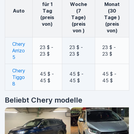
für 1
Woche
Monat
auto
Tag
(7
(30
(preis
Tage)
Tage )
von)
(preis
(preis
von )
von)
Chery
23 $ -
23 $ -
23 $ -
Arrizo
23 $
23 $
23 $
5
Chery
45 $ -
45 $ -
45 $ -
Tiggo
45 $
45 $
45 $
8
Beliebt Chery modelle