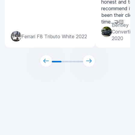
honest and tran
recommend it 
been their clien
time...🤝🏻
Bentley C
Convertib
Ferrari F8 Tributo White 2022
2020