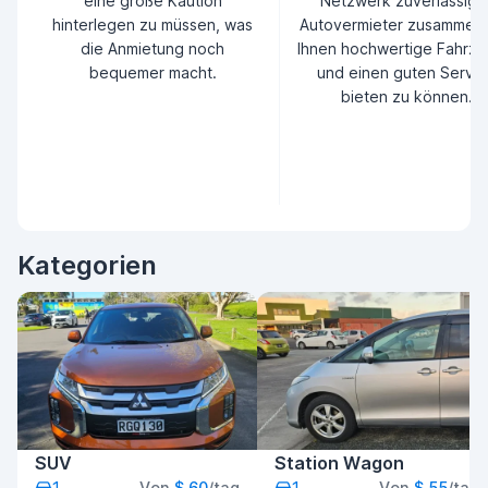
eine große Kaution
Netzwerk zuverlässige
hinterlegen zu müssen, was
Autovermieter zusammen
die Anmietung noch
Ihnen hochwertige Fahrz
bequemer macht.
und einen guten Servic
bieten zu können.
Kategorien
SUV
Station Wagon
Von
$ 60
/tag
Von
$ 55
/tag