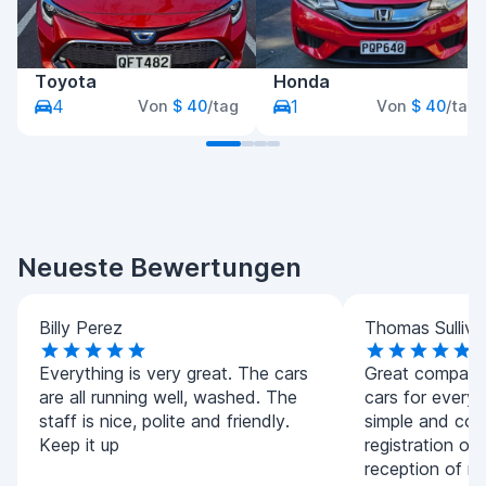
Toyota
Honda
4
1
Von
$ 40
/tag
Von
$ 40
/tag
Neueste Bewertungen
Billy Perez
Thomas Sulliva
Everything is very great. The cars
Great company.
are all running well, washed. The
cars for every
staff is nice, polite and friendly.
simple and con
Keep it up
registration of
reception of m