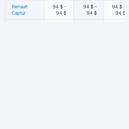
Renault
94 $ -
94 $ -
94 $ -
Captur
94 $
94 $
94 $
34 $ -
34 $ -
34 $ -
Renault Clio
61 $
61 $
61 $
Renault
43 $ -
43 $ -
43 $ -
Megane
45 $
45 $
45 $
78 $ -
78 $ -
78 $ -
SEAT Leon
78 $
78 $
78 $
Toyota
70 $ -
70 $ -
70 $ -
Corolla
133 $
133 $
133 $
Volkswagen
55 $ -
55 $ -
55 $ -
Caddy
55 $
55 $
55 $
Volkswagen
71 $ -
71 $ -
71 $ -
Passat
71 $
71 $
71 $