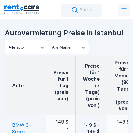
Suche
Autovermietung Preise in Istanbul
Preise
Preise
für 1
Preise
für 1
Monat
für 1
Woche
(30
auto
Tag
(7
Tage
(preis
Tage)
)
von)
(preis
(preis
von )
von)
149 $
149 $
BMW 3-
149 $ -
-
-
Series
149 $