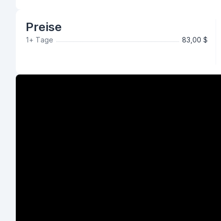
Preise
1+ Tage
83,00 $