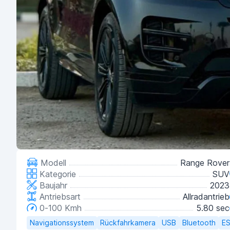
Modell
Range Rover
Kategorie
SUV
Baujahr
2023
Antriebsart
Allradantrieb
0-100 Kmh
5.80 sec
Navigationssystem
Rückfahrkamera
USB
Bluetooth
E