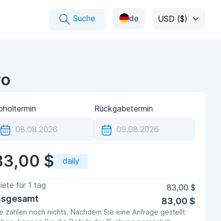
Suche
de
USD ($)
ro
bholtermin
Rückgabetermin
83,00 $
daily
iete für
1
tag
83,00 $
nsgesamt
83,00 $
e zahlen noch nichts. Nachdem Sie eine Anfrage gestellt