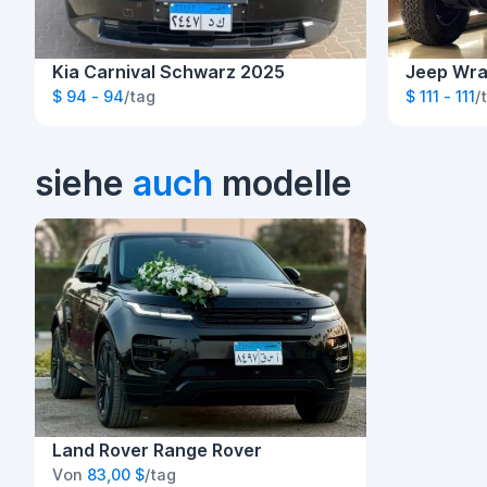
Kia Carnival Schwarz 2025
Jeep Wra
$ 94 - 94
/tag
$ 111 - 111
/
siehe
auch
modelle
Land Rover Range Rover
Von
83,00 $
/tag