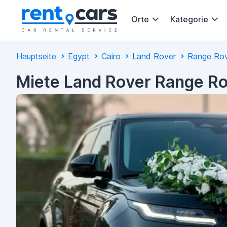
Orte
Kategorie
Hauptseite
Egypt
Cairo
Land Rover
Range Ro
Miete Land Rover Range Ro