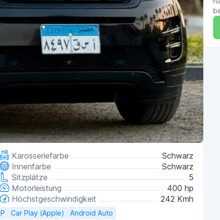
ha
b
Karosseriefarbe
Schwarz
Innenfarbe
Schwarz
Sitzplätze
5
Motorleistung
400 hp
Höchstgeschwindigkeit
242 Kmh
SP
Car Play (Apple)
Android Auto