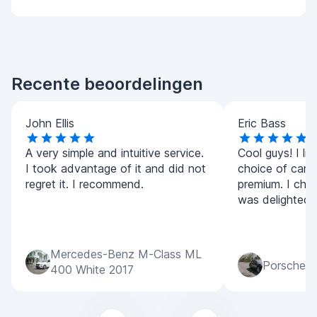
Recente beoordelingen
John Ellis
Eric Bass
A very simple and intuitive service.
Cool guys! I lik
I took advantage of it and did not
choice of car
regret it. I recommend.
premium. I cho
was delighted! A
Mercedes-Benz M-Class ML
Porsche M
400 White 2017