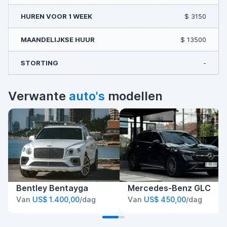
$ 3150
$ 13500
-
Verwante
auto's
modellen
Bentley Bentayga
Mercedes-Benz GLC
Van
US$ 1.400,00
/dag
Van
US$ 450,00
/dag