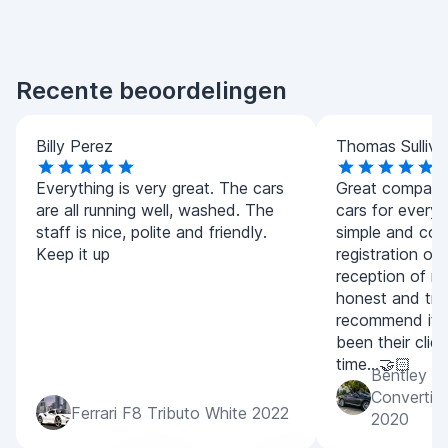
Recente beoordelingen
Billy Perez
Thomas Sulliva
Everything is very great. The cars
Great company.
are all running well, washed. The
cars for every
staff is nice, polite and friendly.
simple and con
Keep it up
registration of
reception of m
honest and tran
recommend it 
been their clien
time...🤝🏻
Bentley C
Convertib
Ferrari F8 Tributo White 2022
2020