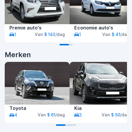
Premie auto's
Economie auto's
1
1
Van
$ 142
/dag
Van
$ 41
/dag
Merken
Toyota
Kia
4
3
Van
$ 61
/dag
Van
$ 50
/dag