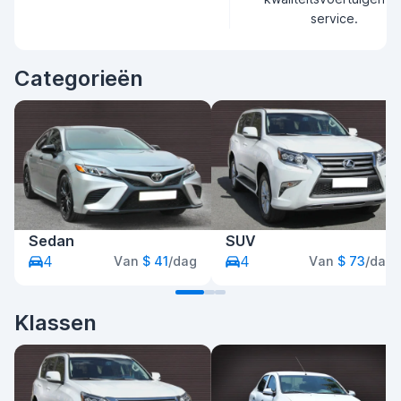
service.
Categorieën
Sedan
SUV
4
4
Van
$ 41
/dag
Van
$ 73
/dag
Klassen