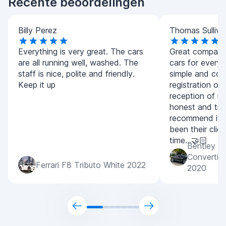
Recente beoordelingen
Billy Perez
Thomas Sulliva
Everything is very great. The cars
Great company.
are all running well, washed. The
cars for every
staff is nice, polite and friendly.
simple and con
Keep it up
registration of
reception of m
honest and tran
recommend it 
been their clien
time...🤝🏻
Bentley C
Convertib
Ferrari F8 Tributo White 2022
2020