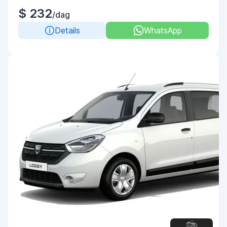
$ 232
/dag
Details
WhatsApp