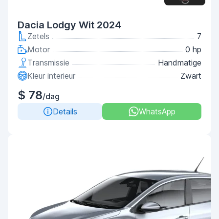
Dacia Lodgy Wit 2024
Zetels
7
Motor
0 hp
Transmissie
Handmatige
Kleur interieur
Zwart
$ 78
/dag
Details
WhatsApp