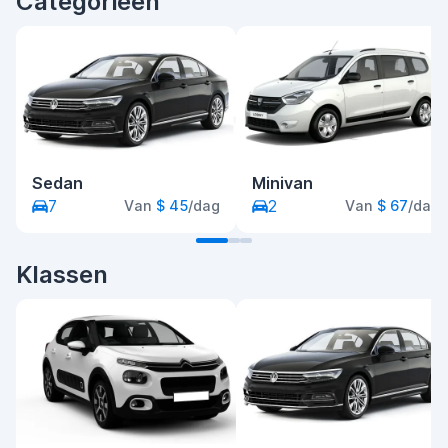
Categorieën
Sedan
Minivan
7
2
Van
$ 45
/dag
Van
$ 67
/dag
Klassen