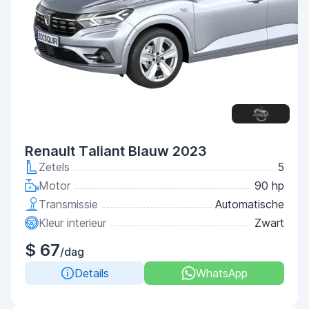
Renault Taliant Blauw 2023
Zetels
5
Motor
90 hp
Transmissie
Automatische
Kleur interieur
Zwart
$ 67
/dag
Details
WhatsApp