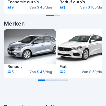
Economie auto's
Bedrijf auto's
9
1
Van
$ 45
/dag
Van
$ 105
/dag
Merken
Renault
Fiat
5
2
Van
$ 45
/dag
Van
$ 50
/dag