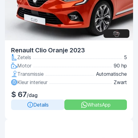
Renault Clio Oranje 2023
Zetels
5
Motor
90 hp
Transmissie
Automatische
Kleur interieur
Zwart
$ 67
/dag
Details
WhatsApp