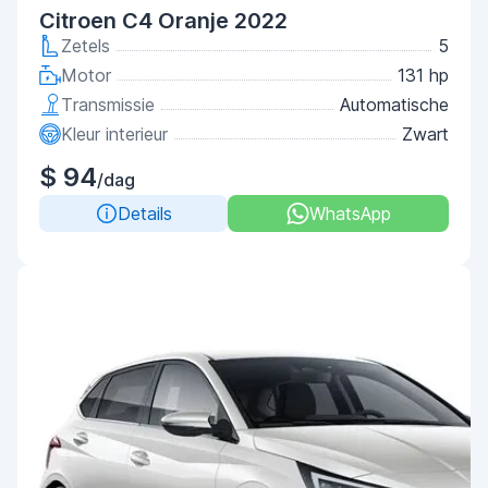
Citroen C4 Oranje 2022
Zetels
5
Motor
131 hp
Transmissie
Automatische
Kleur interieur
Zwart
$ 94
/dag
Details
WhatsApp