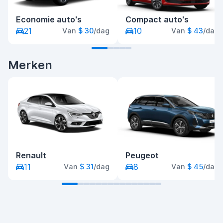
Economie auto's
Compact auto's
21
10
Van
$ 30
/dag
Van
$ 43
/dag
Merken
Renault
Peugeot
11
8
Van
$ 31
/dag
Van
$ 45
/dag