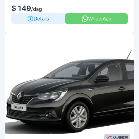
$ 149
/dag
Details
WhatsApp