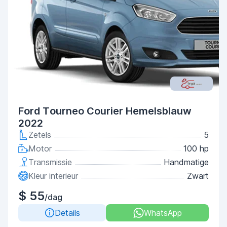
Ford Tourneo Courier Hemelsblauw
2022
Zetels
5
Motor
100 hp
Transmissie
Handmatige
Kleur interieur
Zwart
$ 55
/dag
Details
WhatsApp