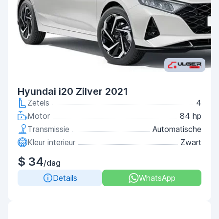
Hyundai i20 Zilver 2021
Zetels
4
Motor
84 hp
Transmissie
Automatische
Kleur interieur
Zwart
$ 34
/dag
Details
WhatsApp