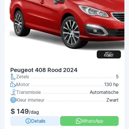
Peugeot 408 Rood 2024
Zetels
5
Motor
130 hp
Transmissie
Automatische
Kleur interieur
Zwart
$ 149
/dag
Details
WhatsApp