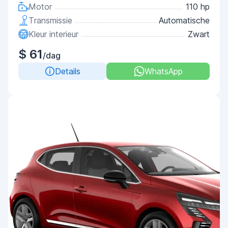
Motor
110 hp
Transmissie
Automatische
Kleur interieur
Zwart
$ 61
/dag
Details
WhatsApp