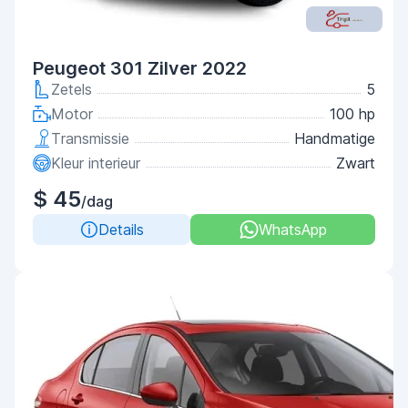
Peugeot 301 Zilver 2022
Zetels
5
Motor
100 hp
Transmissie
Handmatige
Kleur interieur
Zwart
$ 45
/dag
Details
WhatsApp