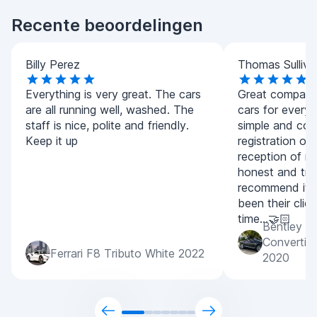
Recente beoordelingen
Billy Perez
Thomas Sulliva
Everything is very great. The cars
Great company.
are all running well, washed. The
cars for every
staff is nice, polite and friendly.
simple and con
Keep it up
registration of
reception of m
honest and tran
recommend it 
been their clien
time...🤝🏻
Bentley C
Convertib
Ferrari F8 Tributo White 2022
2020