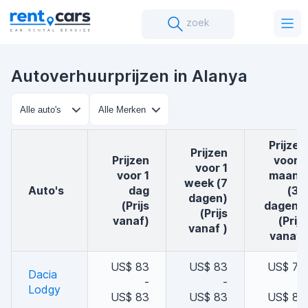
zoek
Autoverhuurprijzen in Alanya
prijzen
Prijzen
Prijzen
voor 1
voor 1
voor 1
maand
week (7
auto's
dag
(30
dagen)
(Prijs
dagen )
(Prijs
vanaf)
(Prijs
vanaf )
vanaf)
US$ 83
US$ 83
US$ 74
Dacia
-
-
-
Lodgy
US$ 83
US$ 83
US$ 83