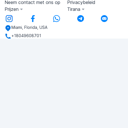
Neem contact met ons op
Privacybeleid
Prijzen
Tirana
Miami, Florida, USA
+18049608701
Heb je vragen?
Schrijf ons!
VRAAG STELLEN
© 2026 RDC Portal L.L.C