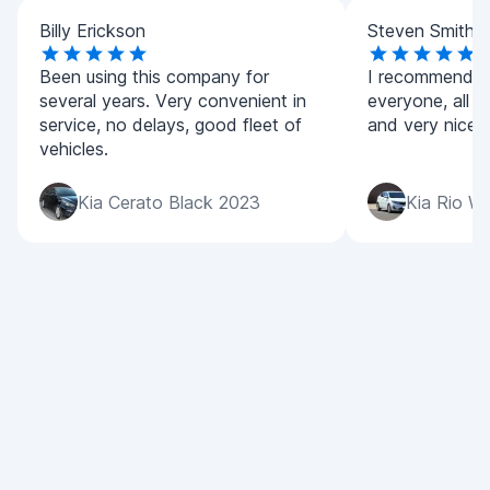
Billy Erickson
Steven Smith
Been using this company for
I recommend t
several years. Very convenient in
everyone, all ca
service, no delays, good fleet of
and very nice p
vehicles.
Kia Cerato Black 2023
Kia Rio W