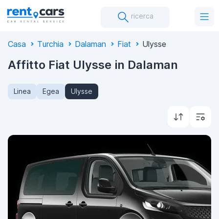
ricerca
Casa
Turchia
Dalaman
Fiat
Ulysse
Affitto Fiat Ulysse in Dalaman
Linea
Egea
Ulysse