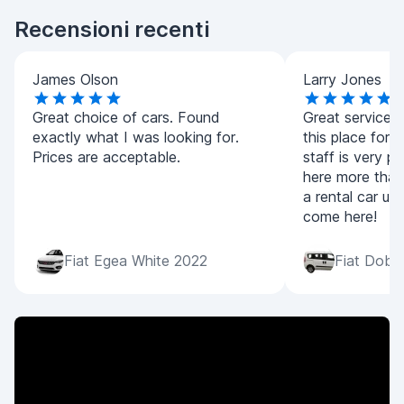
Recensioni recenti
James Olson
Larry Jones
Great choice of cars. Found
Great service!
exactly what I was looking for.
this place for a
Prices are acceptable.
staff is very pol
here more than
a rental car ur
come here!
Fiat Egea White 2022
Fiat Dobl