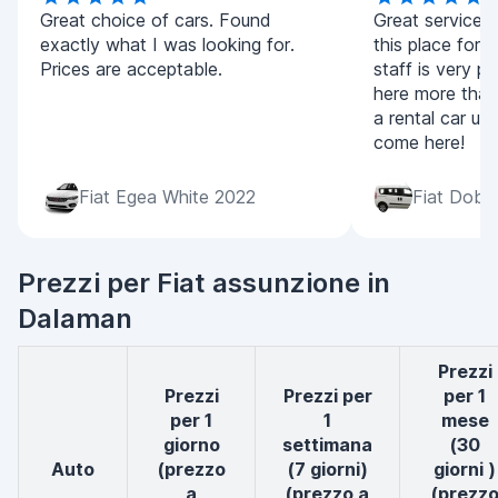
Great choice of cars. Found
Great service!
exactly what I was looking for.
this place for a
Prices are acceptable.
staff is very pol
here more than
a rental car ur
come here!
Fiat Egea White 2022
Fiat Dobl
Prezzi per Fiat assunzione in
Dalaman
Prezzi
Prezzi
Prezzi per
per 1
per 1
1
mese
giorno
settimana
(30
auto
(prezzo
(7 giorni)
giorni )
a
(prezzo a
(prezz