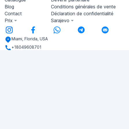
Blog
Conditions générales de vente
Contact
Déclaration de confidentialité
Prix
Sarajevo
Miami, Florida, USA
+18049608701
Si vous avez des questions, écrivez-nous!
POSER UNE QUESTION
© 2026 RDC Portal L.L.C