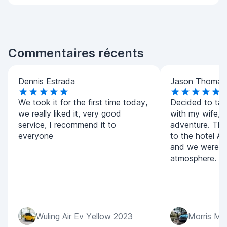
Commentaires récents
Dennis Estrada
Jason Thomas
We took it for the first time today,
Decided to tak
we really liked it, very good
with my wife, i
service, I recommend it to
adventure. The
everyone
to the hotel Ali
and we were re
atmosphere.
Wuling Air Ev Yellow 2023
Morris Mi