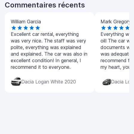
Commentaires récents
William Garcia
Mark Gregory
Excellent car rental, everything
Everything wen
was very nice. The staff was very
oil! The car wa
polite, everything was explained
documents were
and explained. The car was also in
was adequate. I
excellent condition! In general, I
recommend fro
recommend it to everyone.
my heart, you wi
Dacia Logan White 2020
Dacia Lod