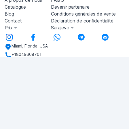
À propos de nous
FAQ'S
Catalogue
Devenir partenaire
Blog
Conditions générales de vente
Contact
Déclaration de confidentialité
Prix
Sarajevo
Miami, Florida, USA
+18049608701
Si vous avez des questions, écrivez-nous!
POSER UNE QUESTION