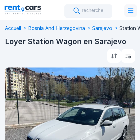
recherche
Accueil
Bosnia And Herzegovina
Sarajevo
Station
Loyer Station Wagon en Sarajevo