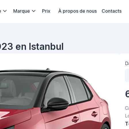
e
Marque
Prix
À propos de nous
Contacts
23 en Istanbul
D
C
L
T