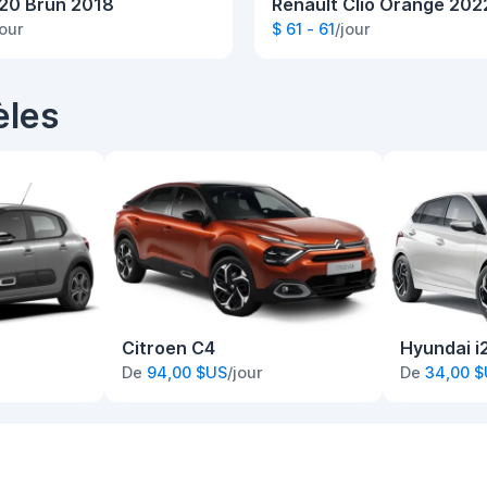
i20 Brun 2018
Renault Clio Orange 202
jour
$ 61 - 61
/jour
èles
Citroen C4
Hyundai i
De
94,00 $US
/jour
De
34,00 