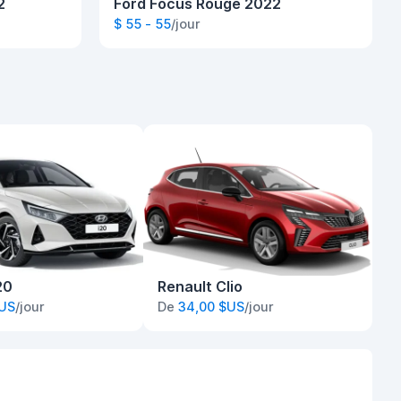
2
Ford Focus Rouge 2022
$ 55 - 55
/jour
20
Renault Clio
$US
/jour
De
34,00 $US
/jour