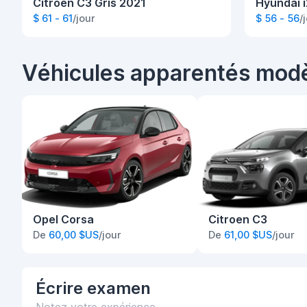
Citroen C3 Gris 2021
Hyundai 
$ 61 - 61
/jour
$ 56 - 56
/
Véhicules apparentés mod
Opel Corsa
Citroen C3
De
60,00 $US
/jour
De
61,00 $US
/jour
Écrire
examen
Notez votre expérience