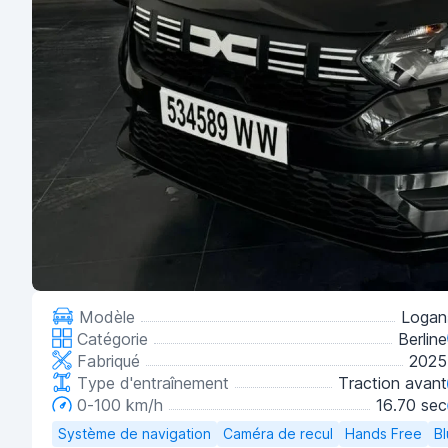
Modèle
Logan
Catégorie
Berline
Fabriqué
2025
Type d'entraînement
Traction avant
0-100 km/h
16.70 sec
Système de navigation
Caméra de recul
Hands Free
B