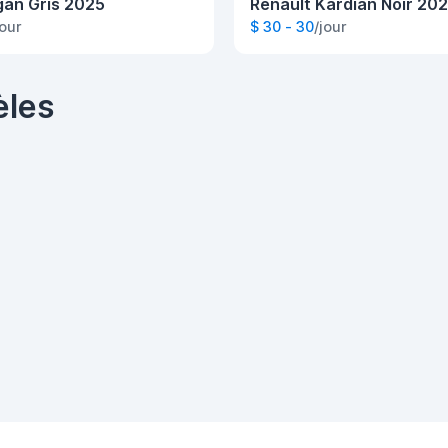
gan Gris 2025
Renault Kardian Noir 20
jour
$ 30 - 30
/jour
èles