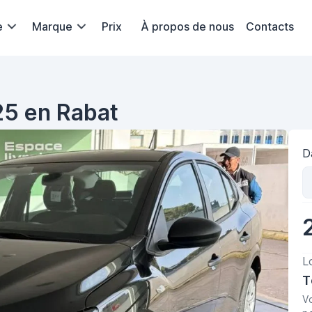
e
Marque
Prix
À propos de nous
Contacts
25 en Rabat
D
L
T
V