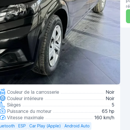
po
ré
Couleur de la carrosserie
Noir
Couleur intérieure
Noir
Sièges
5
Puissance du moteur
65 hp
Vitesse maximale
160 km/h
luetooth
ESP
Car Play (Apple)
Android Auto