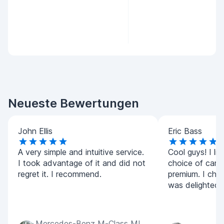
Neueste Bewertungen
John Ellis
Eric Bass
A very simple and intuitive service.
Cool guys! I lik
I took advantage of it and did not
choice of car
regret it. I recommend.
premium. I cho
was delighted! A
Mercedes-Benz M-Class ML