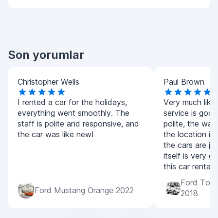
Son yorumlar
Christopher Wells
Paul Brown
I rented a car for the holidays,
Very much liked
everything went smoothly. The
service is good,
staff is polite and responsive, and
polite, the wait
the car was like new!
the location is
the cars are jus
itself is very 
this car rental
Ford Tour
Ford Mustang Orange 2022
2018