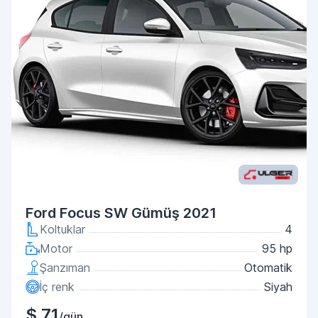
Ford Focus SW Gümüş 2021
Koltuklar
4
Motor
95 hp
Şanzıman
Otomatik
İç renk
Siyah
$ 71
/gün