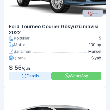
Ford Tourneo Courier Gökyüzü mavisi
2022
Koltuklar
5
Motor
100 hp
Şanzıman
Manuel
İç renk
Siyah
$ 55
/gün
Details
WhatsApp