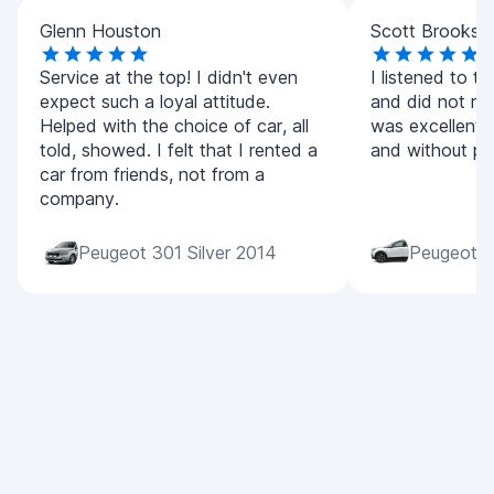
Glenn Houston
Scott Brooks
Service at the top! I didn't even
I listened to 
expect such a loyal attitude.
and did not reg
Helped with the choice of car, all
was excellent,
told, showed. I felt that I rented a
and without pr
car from friends, not from a
company.
Peugeot 301 Silver 2014
Peugeot 2