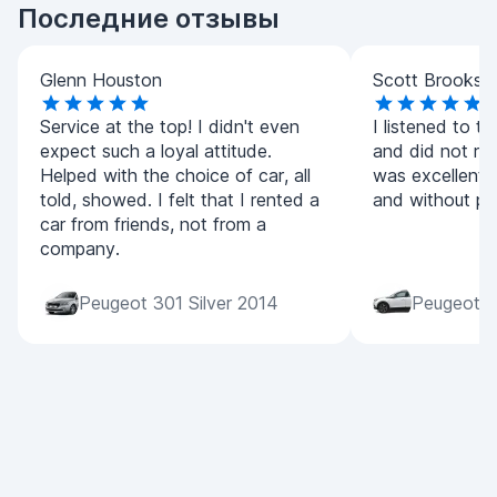
Последние отзывы
Glenn Houston
Scott Brooks
Service at the top! I didn't even
I listened to 
expect such a loyal attitude.
and did not reg
Helped with the choice of car, all
was excellent,
told, showed. I felt that I rented a
and without pr
car from friends, not from a
company.
Peugeot 301 Silver 2014
Peugeot 2