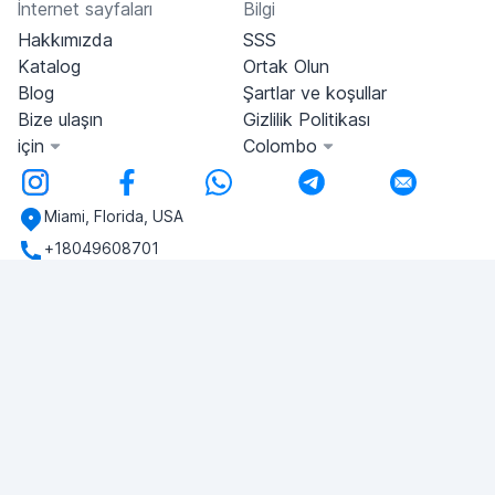
İnternet sayfaları
Bilgi
Hakkımızda
SSS
Katalog
Ortak Olun
Blog
Şartlar ve koşullar
Bize ulaşın
Gizlilik Politikası
için
Colombo
Miami, Florida, USA
+18049608701
Herhangi bir sorunuz var mı?
Bize yazın!