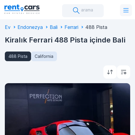
arama
Ev
Endonezya
Bali
Ferrari
488 Pista
Kiralık Ferrari 488 Pista içinde Bali
488 Pista
California