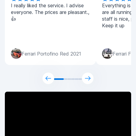
I really liked the service. I advise
Everything is v
everyone. The prices are pleasant.,
are all running
👍
staff is nice, p
Keep it up
Ferrari Portofino Red 2021
Ferrari F8