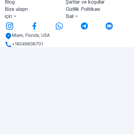
Blog
Şartlar ve koşullar
Bize ulaşın
Gizlilik Politikası
için
Bali
Miami, Florida, USA
+18049608701
Herhangi bir sorunuz var mı?
Bize yazın!
SORU SOR