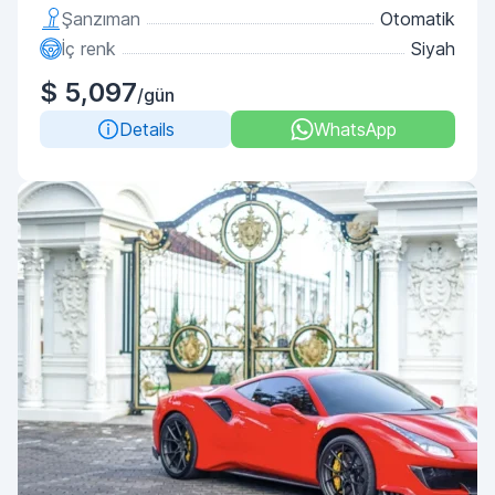
Şanzıman
Otomatik
İç renk
Siyah
$ 5,097
/gün
Details
WhatsApp