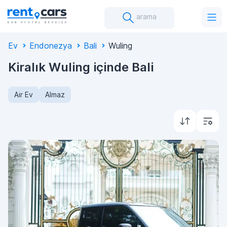
arama
Ev
Endonezya
Bali
Wuling
Kiralık Wuling içinde Bali
Air Ev
Almaz