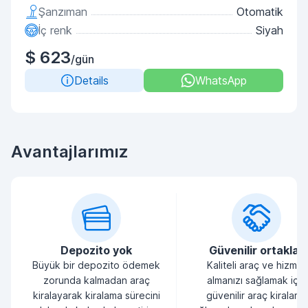
Şanzıman
Otomatik
İç renk
Siyah
$ 623
/gün
Details
WhatsApp
Avantajlarımız
Depozito yok
Güvenilir ortaklar
Büyük bir depozito ödemek
Kaliteli araç ve hizmet
zorunda kalmadan araç
almanızı sağlamak için
kiralayarak kiralama sürecini
güvenilir araç kiralama