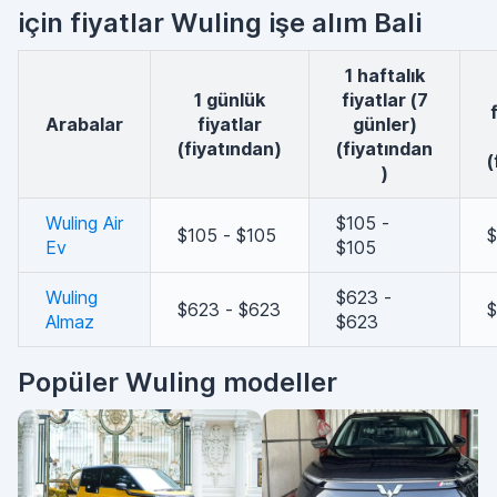
için fiyatlar Wuling işe alım Bali
1 haftalık
1 günlük
fiyatlar (7
arabalar
fiyatlar
günler)
(fiyatından)
(fiyatından
(
)
Wuling Air
$105 -
$105 - $105
$
Ev
$105
Wuling
$623 -
$623 - $623
$
Almaz
$623
Popüler Wuling modeller