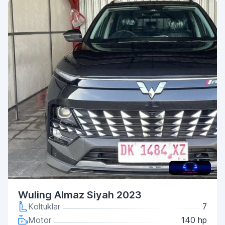
Wuling Almaz Siyah 2023
Koltuklar
7
Motor
140 hp