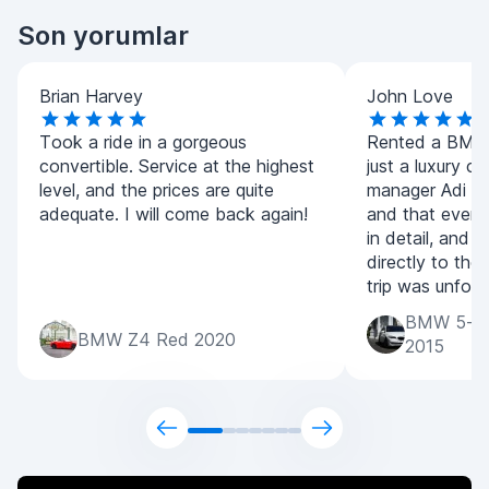
Son yorumlar
Brian Harvey
John Love
Took a ride in a gorgeous
Rented a BMW 
convertible. Service at the highest
just a luxury ca
level, and the prices are quite
manager Adi for
adequate. I will come back again!
and that every
in detail, and 
directly to the
trip was unforg
BMW 5-Ser
BMW Z4 Red 2020
2015