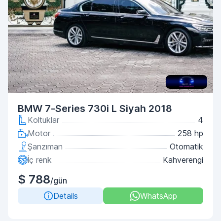
BMW 7-Series 730i L Siyah 2018
Koltuklar
4
Motor
258 hp
Şanzıman
Otomatik
İç renk
Kahverengi
$ 788
/gün
Details
WhatsApp