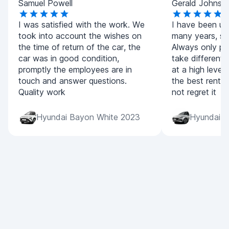
Samuel Powell
Gerald Johnso
I was satisfied with the work. We
I have been usi
took into account the wishes on
many years, si
the time of return of the car, the
Always only pos
car was in good condition,
take different c
promptly the employees are in
at a high level 
touch and answer questions.
the best rentals
Quality work
not regret it
Hyundai Bayon White 2023
Hyundai i2