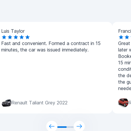
Luis Taylor
Franc
Fast and convenient. Formed a contract in 15
Great
minutes, the car was issued immediately.
later
Booked
15 mi
condit
the d
the g
needed
Renault Taliant Grey 2022
R