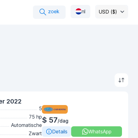
zoek
nl
USD ($)
ver 2022
5
75 hp
$ 57
/dag
Automatische
Details
WhatsApp
Zwart