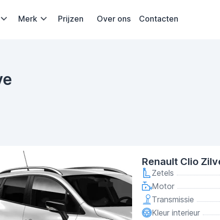
Merk
Prijzen
Over ons
Contacten
ye
Renault Clio Zil
Zetels
Motor
Transmissie
Kleur interieur