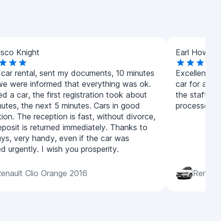
isco Knight
Earl Howard
 car rental, sent my documents, 10 minutes
Excellent se
 we were informed that everything was ok.
car for a we
 a car, the first registration took about
the staff is
nutes, the next 5 minutes. Cars in good
processed qu
ion. The reception is fast, without divorce,
eposit is returned immediately. Thanks to
uys, very handy, even if the car was
 urgently. I wish you prosperity.
enault Clio Orange 2016
Renaul