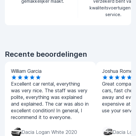
gemakkelijker maakt.
verzekerd bent van
kwaliteitsvoertuigen e
service.
Recente beoordelingen
William Garcia
Joshua Romer
Excellent car rental, everything
Great company,
was very nice. The staff was very
cars, fast chec
polite, everything was explained
away and every
and explained. The car was also in
expensive at all
excellent condition! In general, I
use your servic
recommend it to everyone.
Dacia Logan White 2020
Dacia Lod